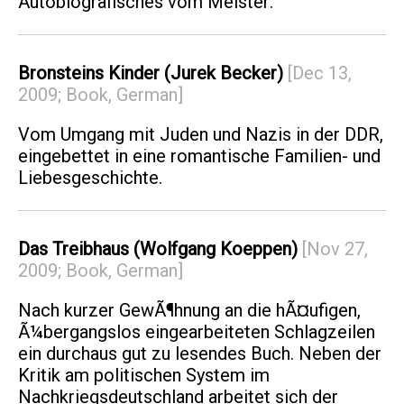
Autobiografisches vom Meister:
Bronsteins Kinder (Jurek Becker)
[Dec 13,
2009; Book, German]
Vom Umgang mit Juden und Nazis in der DDR,
eingebettet in eine romantische Familien- und
Liebesgeschichte.
Das Treibhaus (Wolfgang Koeppen)
[Nov 27,
2009; Book, German]
Nach kurzer GewÃ¶hnung an die hÃ¤ufigen,
Ã¼bergangslos eingearbeiteten Schlagzeilen
ein durchaus gut zu lesendes Buch. Neben der
Kritik am politischen System im
Nachkriegsdeutschland arbeitet sich der