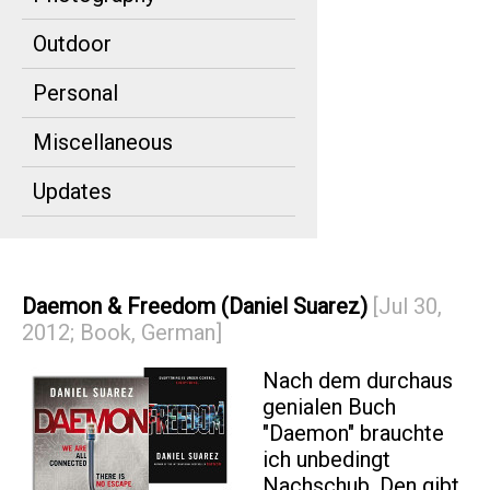
Outdoor
Personal
Miscellaneous
Updates
Daemon & Freedom (Daniel Suarez)
[Jul 30,
2012; Book, German]
Nach dem durchaus
genialen Buch
"Daemon" brauchte
ich unbedingt
Nachschub. Den gibt