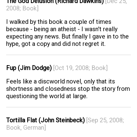
The God Delusion (Richard Dawkins)
[Dec 25,
2008; Book]
I walked by this book a couple of times
because - being an atheist - I wasn't really
expecting any news. But finally I gave in to the
hype, got a copy and did not regret it.
Fup (Jim Dodge)
[Oct 19, 2008; Book]
Feels like a discworld novel, only that its
shortness and closedness stop the story from
questioning the world at large.
Tortilla Flat (John Steinbeck)
[Sep 25, 2008;
Book, German]