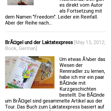
es direkt vom Autor
als Fortsetzung mit
dem Namen "Freedom". Leider ein Reinfall.
Aber der Reihe nach...
BrÃ¤gel und der Laktatexpress
[May 15, 2012;
Book, German]
Um etwas Ã¼ber das
Wesen der
Rennradler zu lernen,
habe ich mir ein paar
BÃ¤nde mit
Kurzgeschichten
bestellt. Die BÃ¤nde
um BrÃ¤gel sind gesammelte Artikel aus der
Tour. Das Buch zum Laktatexpress basiert auf