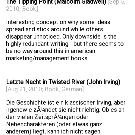
The Tipping Point (Malcolm Gladwell)
[Sep 5,
2010; Book]
Interesting concept on why some ideas
spread and stick around while others
disappear unnoticed. Only downside is the
highly redundant writing - but there seems to
be no way around this in american
marketing/management books.
Letzte Nacht in Twisted River (John Irving)
[Aug 21, 2010; Book, German]
Die Geschichte ist ein klassischer Irving, aber
irgendwie zÃ¼ndet sie nicht richtig. Ob es an
den vielen ZeitsprÃ¼ngen oder
Nebencharakteren (oder etwas ganz
anderem) liegt, kann ich nicht sagen.